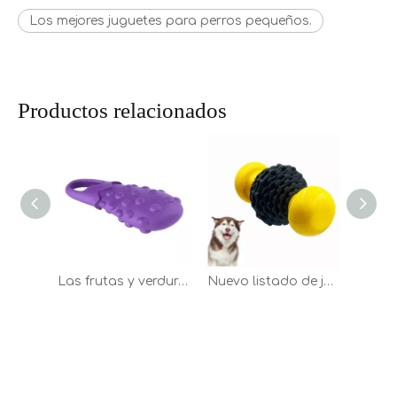
Los mejores juguetes para perros pequeños.
Productos relacionados
Las frutas y verduras interactivas al por mayor de los juguetes suaves mastican el juguete de goma del perro
Nuevo listado de juguetes para mascotas de nailon y caucho Natural, juguetes masticables para perros, juguetes indestructibles para perros