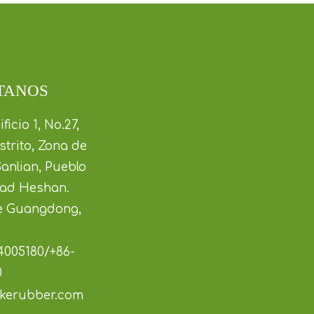
TANOS
ficio 1, No.27,
trito, Zona de
Sanlian, Pueblo
dad Heshan.
de Guangdong,
4005180/+86-
0
kerubber.com