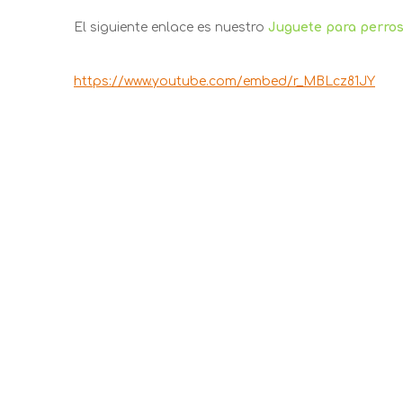
El siguiente enlace es nuestro
Juguete para perro
https://www.youtube.com/embed/r_MBLcz81JY
juguetes para perros
Cómo lavar juguetes de goma par
Juguete para mascotas E-TPU