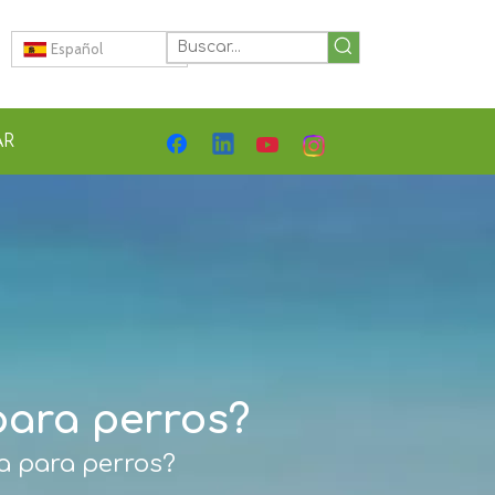
Español
AR
para perros?
a para perros?