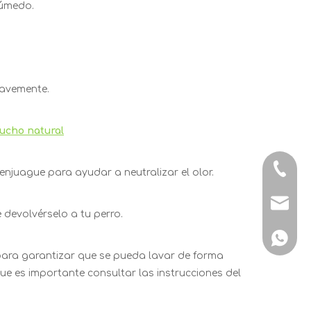
húmedo.
uavemente.
ucho natural
+86-188
enjuague para ayudar a neutralizar el olor.
info@b
 devolvérselo a tu perro.
+86-188
ara garantizar que se pueda lavar de forma
ue es importante consultar las instrucciones del