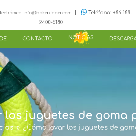

丨
Teléfono: +86-188-
lectrónico: info@bakerubber.com
2400-5180
NOTICIAS
 DE
CONTACTO
DESCARG
 los juguetes de goma 
cias
»
¿Cómo lavar los juguetes de gom