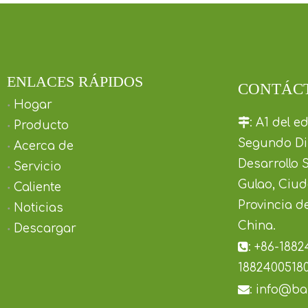
ENLACES RÁPIDOS
CONTÁC
Hogar

:
A1 del edi
Producto
Segundo Dis
Acerca de
Desarrollo 
Servicio
Gulao, Ciu
Caliente
Provincia 
Noticias
China.
Descargar

:
+86-1882
1882400518

:
info@ba